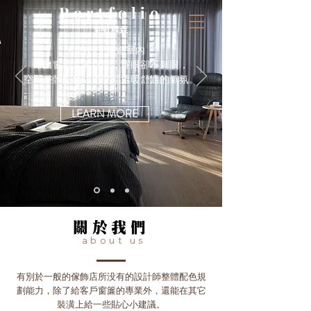
Portfolio
鉅虹樸森
和煦日光灑進室內，
帶出窗紗柔美線條，耀眼卻不刺眼，
​空間整體配色賦予空間溫暖舒適的氣氛。
LEARN MORE
關於我們
about
u
s
有別於一般的傢飾店所没有的設計師整體配色規
劃能力，除了給客戶窗簾的專業外，還能在其它
裝潢上給一些貼心小建議。