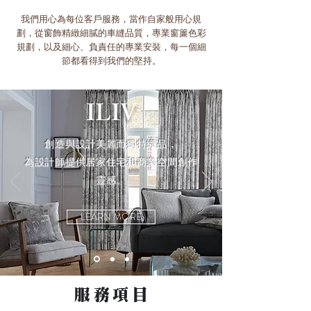
我們用心為每位客戶服務，當作自家般用心規
劃，從窗飾精緻細膩的車縫品質，專業窗簾色彩
規劃，以及細心、負責任的專業安裝，每一個細
節都看得到我們的堅持。
ILIV
創造與設計美麗而獨特織品，
為設計師提供居家住宅和商業空間創作
靈感。
LEARN MORE
服務項
目