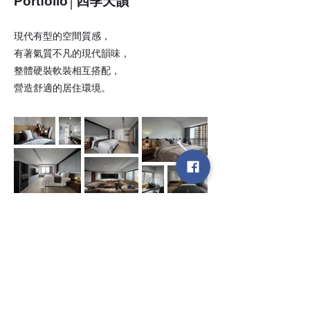
Portfolio│四季天韻
現代有型的空間質感，
有著氣質不凡的現代韻味，
整體硬裝軟裝相互搭配，
營造舒適的居住環境。
​台中市北屯區瀋陽路二段135號