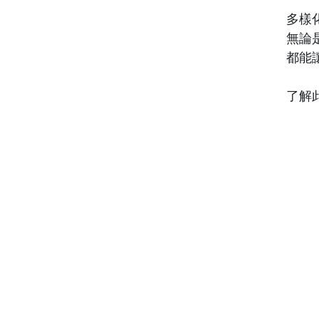
多樣
無論
都能
​了解
​台