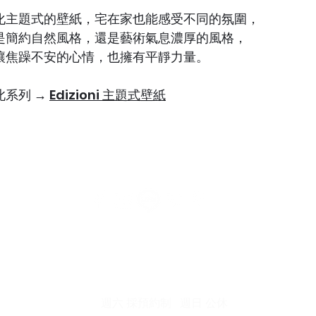
化主題式的壁紙，宅在家也能感受不同的氛圍，
是簡約自然風格，還是藝術氣息濃厚的風格，
讓焦躁不安的心情，也擁有平靜力量。
此系列
→
Edizioni 主題式壁紙
中市北屯區瀋陽路二段135號
​│ 連絡電話 : 04-2241-33
營業時間 : 週一 ~ 週五 08:30 am ~ 17:30 pm
​週六 採預約制 週日 公休