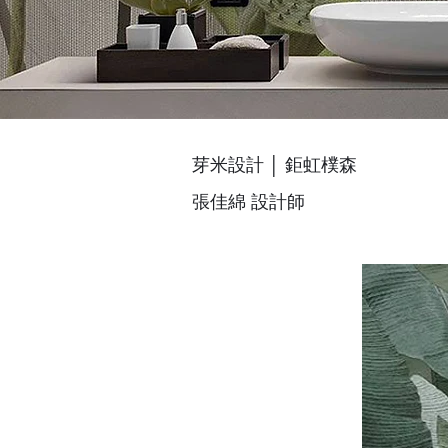
芽米設計 │ 鉅虹樸森
張佳綿 設計師