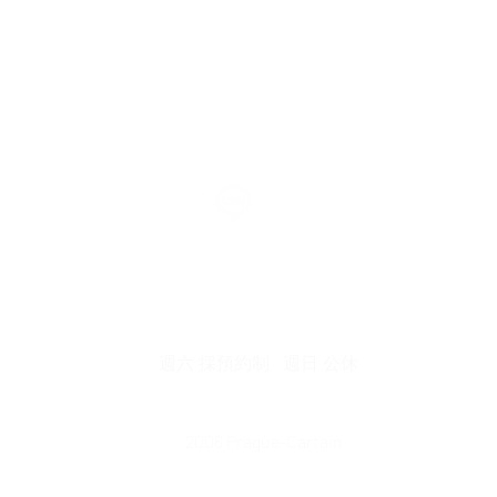
中市北屯區瀋陽路二段135號
​│ 連絡電話 : 04-2241-33
營業時間 : 週一 ~ 週五 08:30 am ~ 17:30 pm
​週六 採預約制 週日 公休
2006 Prague-Cartain
©