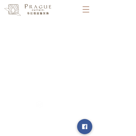
​台中市北屯區瀋陽路二段135號
​│ 連絡電話 :
04-2241-3339