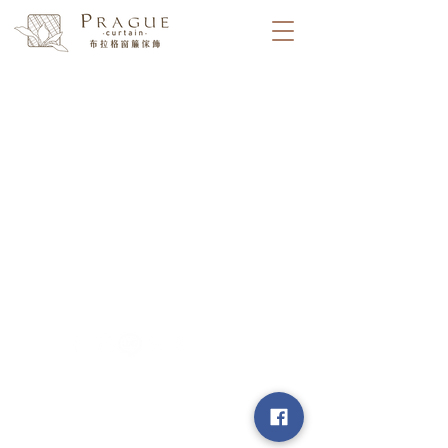
​台中市北屯區瀋陽路二段135號
​│ 連絡電話 :
04-2241-3339