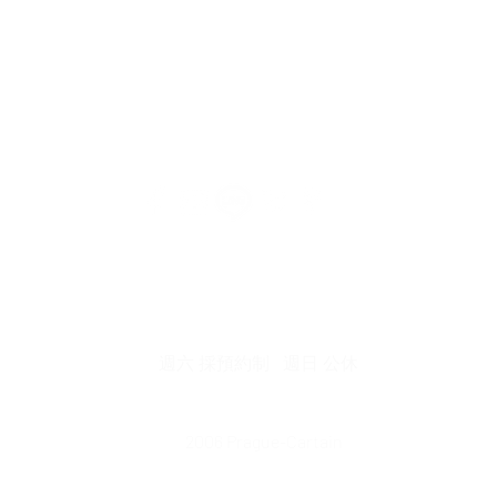
中市北屯區瀋陽路二段135號
​│ 連絡電話 : 04-2241-33
營業時間 : 週一 ~ 週五 08:30 am ~ 17:30 pm
​週六 採預約制 週日 公休
2006 Prague-Cartain
©