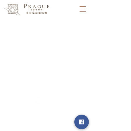
​台中市北屯區瀋陽路二段135號
​│ 連絡電話 :
04-2241-3339