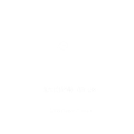
中市北屯區瀋陽路二段135號
​│ 連絡電話 : 04-2241-33
營業時間 : 週一 ~ 週五 08:30 am ~ 17:30 pm
​週六 採預約制 週日 公休
2006 Prague-Cartain
©