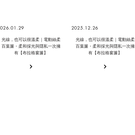
026.01.29
2025.12.26
光線，也可以很溫柔｜電動絲柔
光線，也可以很溫柔｜電動絲柔
百葉簾・柔和採光與隱私一次擁
百葉簾・柔和採光與隱私一次擁
有【布拉格窗簾】
有【布拉格窗簾】