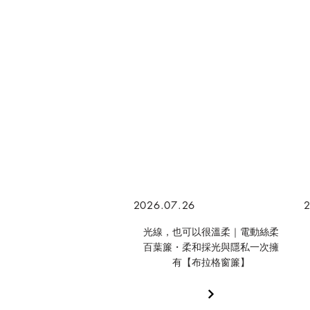
2026.07.26
2
光線，也可以很溫柔｜電動絲柔
百葉簾・柔和採光與隱私一次擁
有【布拉格窗簾】