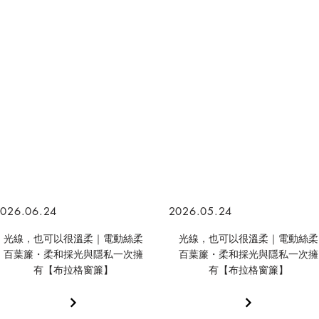
026.06.24
2026.05.24
光線，也可以很溫柔｜電動絲柔
光線，也可以很溫柔｜電動絲柔
百葉簾・柔和採光與隱私一次擁
百葉簾・柔和採光與隱私一次擁
有【布拉格窗簾】
有【布拉格窗簾】