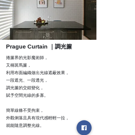
Prague Curtain ｜調光簾
捲簾界的光影魔術師，
又稱斑馬簾，
利用布面編織做出光線遮蔽效果，
一段遮光、一段透光，
調光簾的交錯變化，
賦予空間光線的多寡。
簡單線條不受拘束，
外觀俐落且具有現代感輕輕一拉，
就能隨意調整光線。