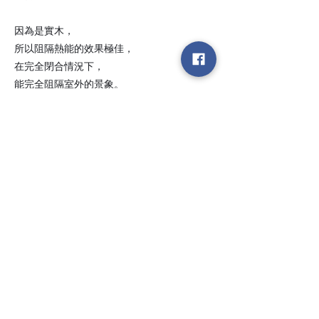
因為是實木，
所以阻隔熱能的效果極佳，
在完全閉合情況下，
能完全阻隔室外的景象。
優點
📍隔熱性佳
📍採光隱私兼顧
📍使用年限長，安全性佳
​台中市北屯區瀋陽路二段135號
​│ 連絡電話 :
04-2241-3339