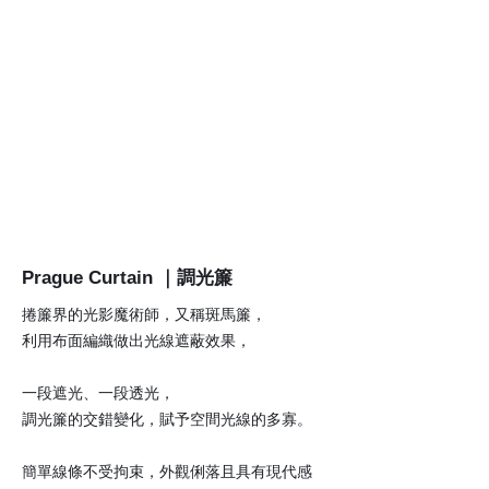
Prague Curtain ｜調光簾
捲簾界的光影魔術師，又稱斑馬簾，
利用布面編織做出光線遮蔽效果，
一段遮光、一段透光，
調光簾的交錯變化，賦予空間光線的多寡。
簡單線條不受拘束，外觀俐落且具有現代感