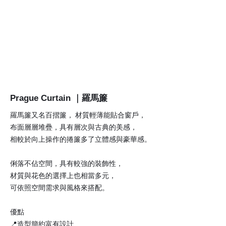
Prague Curtain ｜羅馬簾
羅馬簾又名百摺簾， 材質輕薄能貼合窗戶，
布面層層堆疊，具有層次與古典的美感，
相較於向上操作的捲簾多了立體感與豪華感。
俐落不佔空間，具有較強的裝飾性，
材質與花色的選擇上也相當多元，
可依照空間需求與風格來搭配。
優點
📍造型簡約富有設計