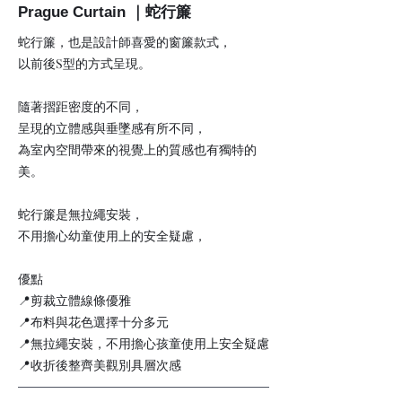
Prague Curtain ｜蛇行簾
蛇行簾，也是設計師喜愛的窗簾款式，
以前後S型的方式呈現。
隨著摺距密度的不同，
呈現的立體感與垂墜感有所不同，
為室內空間帶來的視覺上的質感也有獨特的
美。
蛇行簾是無拉繩安裝，
不用擔心幼童使用上的安全疑慮，
優點
📍剪裁立體線條優雅
📍布料與花色選擇十分多元
📍無拉繩安裝，不用擔心孩童使用上安全疑慮
📍收折後整齊美觀別具層次感