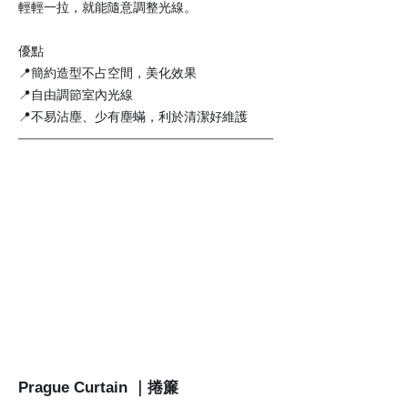
輕輕一拉，就能隨意調整光線。
優點
📍簡約造型不占空間，美化效果
📍自由調節室內光線
📍不易沾塵、少有塵蟎，利於清潔好維護
Prague Curtain ｜捲簾