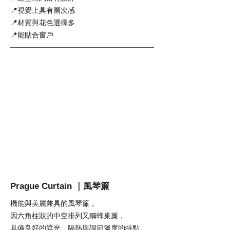
📍視覺上具有層次感
📍材質與花色選擇多
📍能貼合窗戶
Prague Curtain ｜風琴簾
機能與美麗兼具的風琴簾，
因六角柱狀的中空排列又稱蜂巢簾，
具備良好的遮光、隔熱與調節溫度的特點。