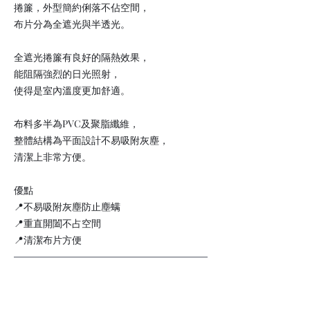
捲簾，外型簡約俐落不佔空間，
布片分為全遮光與半透光。
全遮光捲簾有良好的隔熱效果，
能阻隔強烈的日光照射，
使得是室內溫度更加舒適。
布料多半為PVC及聚脂纖維，
整體結構為平面設計不易吸附灰塵，
清潔上非常方便。
優點
📍不易吸附灰塵防止塵螨
📍重直開闔不占空間
📍清潔布片方便