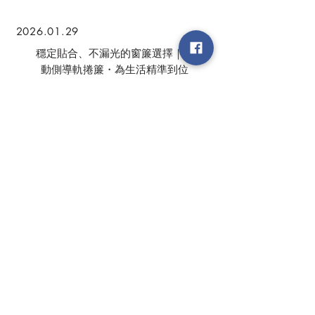
2026.01.29
穩定貼合、不漏光的窗簾選擇｜電
動側導軌捲簾・為生活精準到位
【布拉格窗簾】
2025.12.26
每一扇窗，都有適合的窗簾｜上簍
空風琴簾推薦・專為生活設計【布
拉格窗簾】