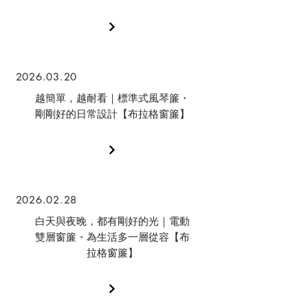
2026.03.20
越簡單，越耐看｜標準式風琴簾・
剛剛好的日常設計【布拉格窗簾】
2026.02.28
白天與夜晚，都有剛好的光｜電動
雙層窗簾・為生活多一層從容【布
拉格窗簾】