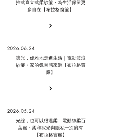
推式直立式柔紗簾・為生活保留更
多自在【布拉格窗簾】
2026.06.24
讓光，優雅地走進生活｜電動波浪
紗簾・家的氛圍感來源【布拉格窗
簾】
2026.05.24
光線，也可以很溫柔｜電動絲柔百
葉簾・柔和採光與隱私一次擁有
【布拉格窗簾】